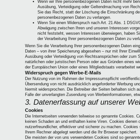
Wenn wir Ihre personenbezogenen Daten nicht mehr benöt
Ausübung, Verteidigung oder Geltendmachung von Rech
Sie das Recht, statt der Löschung die Einschränkung der
personenbezogenen Daten zu verlangen.
Wenn Sie einen Widerspruch nach Art. 21 Abs. 1 DSGVO
Abwägung zwischen Ihren und unseren Interessen vor
nicht feststeht, wessen Interessen überwiegen, haben S
der Verarbeitung Ihrer personenbezogenen Daten zu verl
Wenn Sie die Verarbeitung Ihrer personenbezogenen Daten eing
Daten – von ihrer Speicherung abgesehen – nur mit Ihrer Einwi
Ausübung oder Verteidigung von Rechtsansprüchen oder zum S
natürlichen oder juristischen Person oder aus Gründen eines wic
der Europäischen Union oder eines Mitgliedstaats verarbeitet w
Widerspruch gegen Werbe-E-Mails
Der Nutzung von im Rahmen der Impressumspflicht veröffentlic
Übersendung von nicht ausdrücklich angeforderter Werbung und 
hiermit widersprochen. Die Betreiber der Seiten behalten sich au
Falle der unverlangten Zusendung von Werbeinformationen, etw
3. Datenerfassung auf unserer We
Cookies
Die Internetseiten verwenden teilweise so genannte Cookies. C
keinen Schaden an und enthalten keine Viren. Cookies dienen 
nutzerfreundlicher, effektiver und sicherer zu machen. Cookies s
Ihrem Rechner abgelegt werden und die Ihr Browser speichert.
Die meisten der von uns verwendeten Cookies sind so genannt