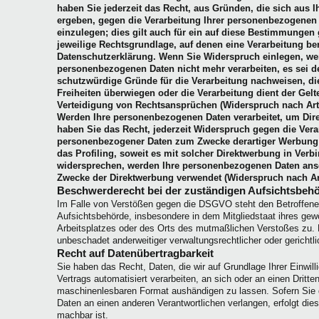
haben Sie jederzeit das Recht, aus Gründen, die sich aus I
ergeben, gegen die Verarbeitung Ihrer personenbezogenen
einzulegen; dies gilt auch für ein auf diese Bestimmungen g
jeweilige Rechtsgrundlage, auf denen eine Verarbeitung be
Datenschutzerklärung. Wenn Sie Widerspruch einlegen, wer
personenbezogenen Daten nicht mehr verarbeiten, es sei 
schutzwürdige Gründe für die Verarbeitung nachweisen, die
Freiheiten überwiegen oder die Verarbeitung dient der G
Verteidigung von Rechtsansprüchen (Widerspruch nach Art
Werden Ihre personenbezogenen Daten verarbeitet, um Dire
haben Sie das Recht, jederzeit Widerspruch gegen die Vera
personenbezogener Daten zum Zwecke derartiger Werbung ei
das Profiling, soweit es mit solcher Direktwerbung in Verb
widersprechen, werden Ihre personenbezogenen Daten ans
Zwecke der Direktwerbung verwendet (Widerspruch nach Ar
Beschwerderecht bei der zuständigen Aufsichtsbeh
Im Falle von Verstößen gegen die DSGVO steht den Betroffene
Aufsichtsbehörde, insbesondere in dem Mitgliedstaat ihres gewö
Arbeitsplatzes oder des Orts des mutmaßlichen Verstoßes zu.
unbeschadet anderweitiger verwaltungsrechtlicher oder gerichtl
Recht auf Datenübertragbarkeit
Sie haben das Recht, Daten, die wir auf Grundlage Ihrer Einwilli
Vertrags automatisiert verarbeiten, an sich oder an einen Dritte
maschinenlesbaren Format aushändigen zu lassen. Sofern Sie d
Daten an einen anderen Verantwortlichen verlangen, erfolgt dies
machbar ist.