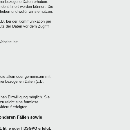
onenbezogene Daten erhoben.
dentifiziert werden können. Die
rheben und wofür wir sie nutzen.
z.B. bei der Kommunikation per
utz der Daten vor dem Zugriff
ebsite ist:
, die allein oder gemeinsam mit
onenbezogenen Daten (z.B.
chen Einwilligung möglich. Sie
azu reicht eine formlose
iderruf erfolgten
onderen Fällen sowie
 lit. e oder f DSGVO erfolgt,