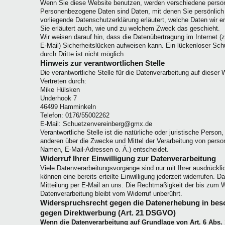
Wenn Sie diese Website benutzen, werden verschiedene pers
Personenbezogene Daten sind Daten, mit denen Sie persönlich i
vorliegende Datenschutzerklärung erläutert, welche Daten wir e
Sie erläutert auch, wie und zu welchem Zweck das geschieht.
Wir weisen darauf hin, dass die Datenübertragung im Internet (
E-Mail) Sicherheitslücken aufweisen kann. Ein lückenloser Sch
durch Dritte ist nicht möglich.
Hinweis zur verantwortlichen Stelle
Die verantwortliche Stelle für die Datenverarbeitung auf dieser W
Vertreten durch:
Mike Hülsken
Underhook 7
46499 Hamminkeln
Telefon: 0176/55002262
E-Mail: Schuetzenvereinberg@gmx.de
Verantwortliche Stelle ist die natürliche oder juristische Person
anderen über die Zwecke und Mittel der Verarbeitung von pers
Namen, E-Mail-Adressen o. Ä.) entscheidet.
Widerruf Ihrer Einwilligung zur Datenverarbeitung
Viele Datenverarbeitungsvorgänge sind nur mit Ihrer ausdrückli
können eine bereits erteilte Einwilligung jederzeit widerrufen. D
Mitteilung per E-Mail an uns. Die Rechtmäßigkeit der bis zum W
Datenverarbeitung bleibt vom Widerruf unberührt.
Widerspruchsrecht gegen die Datenerhebung in bes
gegen Direktwerbung (Art. 21 DSGVO)
Wenn die Datenverarbeitung auf Grundlage von Art. 6 Abs. 1