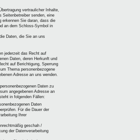
ertragung vertraulicher Inhalte,
s Seitenbetreiber senden, eine
 erkennen Sie daran, dass die
 und an dem Schloss-Symbol in
die Daten, die Sie an uns
 jederzeit das Recht auf
genen Daten, deren Herkunft und
echt auf Berichtigung, Sperrung
n zum Thema personenbezogene
gebenen Adresse an uns wenden.
r personenbezogenen Daten zu
ressum angegebenen Adresse an
eht in folgenden Fällen:
ersonenbezogenen Daten
berprüfen. Für die Dauer der
arbeitung Ihrer
unrechtmäßig geschah /
kung der Datenverarbeitung