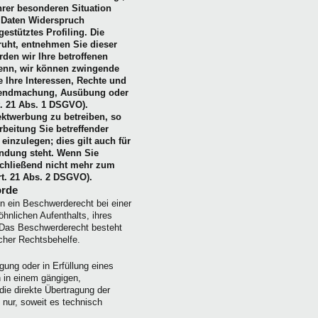
hrer besonderen Situation
 Daten Widerspruch
estütztes Profiling. Die
ruht, entnehmen Sie dieser
den wir Ihre betroffenen
denn, wir können zwingende
 Ihre Interessen, Rechte und
eltendmachung, Ausübung oder
. 21 Abs. 1 DSGVO).
ktwerbung zu betreiben, so
rbeitung Sie betreffender
nzulegen; dies gilt auch für
indung steht. Wenn Sie
chließend nicht mehr zum
t. 21 Abs. 2 DSGVO).
örde
n ein Beschwerderecht bei einer
hnlichen Aufenthalts, ihres
 Das Beschwerderecht besteht
icher Rechtsbehelfe.
gung oder in Erfüllung eines
n in einem gängigen,
ie direkte Übertragung der
 nur, soweit es technisch