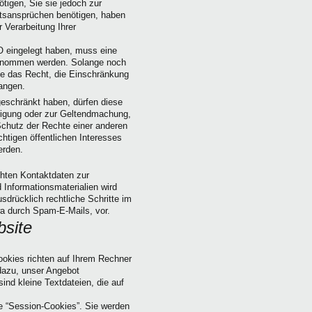
igen, Sie sie jedoch zur
tsansprüchen benötigen, haben
 Verarbeitung Ihrer
 eingelegt haben, muss eine
genommen werden. Solange noch
ie das Recht, die Einschränkung
angen.
eschränkt haben, dürfen diese
lligung oder zur Geltendmachung,
chutz der Rechte einer anderen
htigen öffentlichen Interesses
erden.
hten Kontaktdaten zur
Informationsmaterialien wird
sdrücklich rechtliche Schritte im
a durch Spam-E-Mails, vor.
bsite
ookies richten auf Ihrem Rechner
dazu, unser Angebot
ind kleine Textdateien, die auf
e “Session-Cookies”. Sie werden