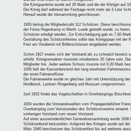
Die Königsprämie wurde auf 20 Mark und die der Königin auf 10
Der König darf während der Festtage nicht mehr als 5 Liter Sc
Hierauf wurde die Versammlung geschlossen.
1926 betrug die Mitgliederzahl 112 Schützen. Diese beschloss
der Firma Hogenkamp in Werth- Lowik gestellt wurde, zu feiern
Schützen erledigt werden. Zur Entschädigung gab es 7,50 Mark p
Gestaltung des Schützenfestes sollte das Königspaar mit der 
Fest am Vorabend mit Böllerschüssen eingeläutet werden.
Schon 1927 erwies sich der Vorstand als zu schwach besetzt u
erhöht. Königsanwärter mussten mindestens 20 Jahre sein. Die 
Mitglieder frei. Jeder weitere Schuss musste mit 0,20 Mark bez
1930 ließ der Kassenbestand den lang ersehnten Fahnenwunsch
der erste Fahnenoffizier.
Die Fahnenweihe wurde im gleichen Jahr mit Unterstützung der
Nordbrock, Lankern Ringenberg und Mussum vorgenommen.
Seit 1932 findet das Vogelschießen in Overkämpings Büschken 
1934 wurden die Vorstandswahlen vom Propagandaführer Franz
Overkämping zum Vorsitzenden des Schützenvereins ernannt. 
vorherigen Vorstand zum neuen Vorstand.
Auf einer ausserordentlichen Generalversammlung wurde 1936
Schützenbund beizutreten. Aufgrund des Krieges wurde auf de
März 1940 beschossen das Schützenfest bis auf weiteres ausz