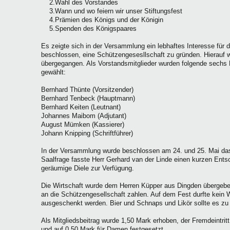
2.Wahl des Vorstandes
3.Wann und wo feiern wir unser Stiftungsfest
4.Prämien des Königs und der Königin
5.Spenden des Königspaares
Es zeigte sich in der Versammlung ein lebhaftes Interesse für 
beschlossen, eine Schützengesesllschaft zu gründen. Hierauf 
übergegangen. Als Vorstandsmitglieder wurden folgende sech
gewählt:
Bernhard Thünte (Vorsitzender)
Bernhard Tenbeck (Hauptmann)
Bernhard Keiten (Leutnant)
Johannes Maibom (Adjutant)
August Mümken (Kassierer)
Johann Knipping (Schriftführer)
In der Versammlung wurde beschlossen am 24. und 25. Mai das S
Saalfrage fasste Herr Gerhard van der Linde einen kurzen Entsc
geräumige Diele zur Verfügung.
Die Wirtschaft wurde dem Herren Küpper aus Dingden übergebe
an die Schützengesellschaft zahlen. Auf dem Fest durfte kein
ausgeschenkt werden. Bier und Schnaps und Likör sollte es zu
Als Mitgliedsbeitrag wurde 1,50 Mark erhoben, der Fremdeintrit
und auf 0,50 Mark für Damen festgesetzt.