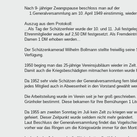
Nach 9- jähriger Zwangspause beschloss man auf der
1.Generalversammlung am 10. April 1949 einstimmig, wieder e
Auszug aus dem Protokoll:
...Als Tag der Schützenfeier wurde der 10. und 11. Juli festgeleg
Ehrenmitglieder wurde auf 2,50 DM festgesetzt. Als Fremdeintrit
Damen 1 DM erhoben werden...
Der Schützenkamerad Wilhelm Bollmann stellte freiwillig sein
Verfügung.
1950 beging man das 25-jährige Vereinsjubiläum wieder im Zelt.
Damit auch die Kriegsbeschädigten mitmachen konnten wurde hie
Da 1952 sehr viele Schützen der Generalversammlung fern bli
jedes Mitglied auch in Abwesenheit in den Vorstand gewählt we
Die Arbeitsteilung wurde im Verein seit je her groß geschrieben
Grünholer bestimmt. Diese bekamen für Ihre Bemühungen 1 Liter
Da 1955 am zweiten Sonntag im Juli kein Zelt zu kriegen war w
gefeiert. Dieser Zeitpunkt wurde seitdem nicht mehr geändert.
Laut Beschluss der Generalversammlung findet das Vogelschie
vorher war das Ringen um die Königswürde immer für den Mon