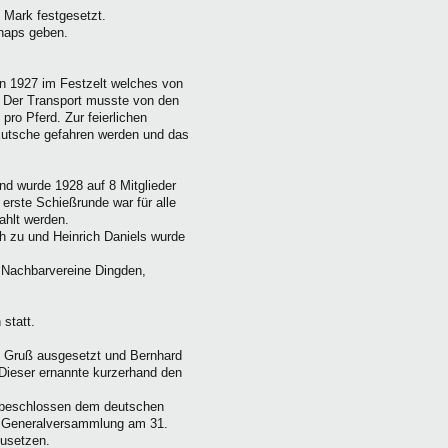
 Mark festgesetzt.
hnaps geben.
en 1927 im Festzelt welches von
. Der Transport musste von den
ro Pferd. Zur feierlichen
Kutsche gefahren werden und das
nd wurde 1928 auf 8 Mitglieder
erste Schießrunde war für alle
ahlt werden.
 zu und Heinrich Daniels wurde
 Nachbarvereine Dingden,
statt.
 Gruß ausgesetzt und Bernhard
Dieser ernannte kurzerhand den
 beschlossen dem deutschen
r Generalversammlung am 31.
usetzen.